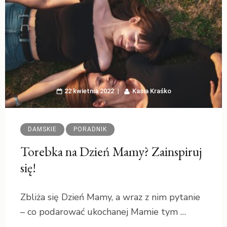
22 kwietnia 2022
Kasia Kraśko
DAMSKIE
PORADNIK
Torebka na Dzień Mamy? Zainspiruj
się!
Zbliża się Dzień Mamy, a wraz z nim pytanie
– co podarować ukochanej Mamie tym …