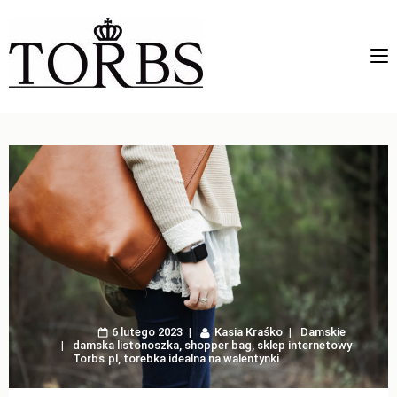
6 lutego 2023
Kasia Kraśko
Damskie
damska listonoszka
,
shopper bag
,
sklep internetowy
Torbs.pl
,
torebka idealna na walentynki