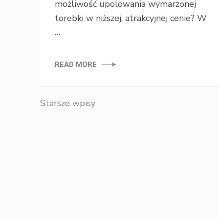
możliwość upolowania wymarzonej
torebki w niższej, atrakcyjnej cenie? W
…
READ MORE
Starsze wpisy
Nawigacja
po
wpisach