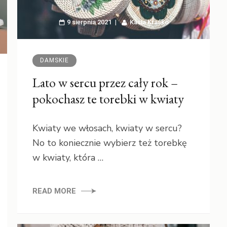
9 sierpnia 2021
Kasia Kraśko
DAMSKIE
Lato w sercu przez cały rok –
pokochasz te torebki w kwiaty
Kwiaty we włosach, kwiaty w sercu?
No to koniecznie wybierz też torebkę
w kwiaty, która …
READ MORE