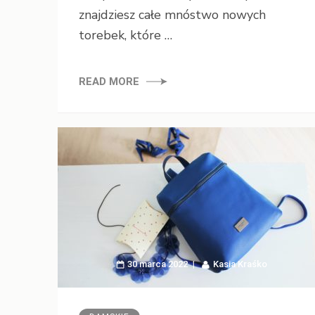
znajdziesz całe mnóstwo nowych
torebek, które …
READ MORE
30 marca 2022
Kasia Kraśko