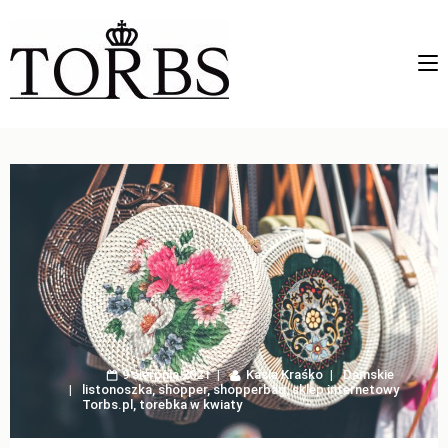
9 sierpnia 2021
Kasia Kraśko
Damskie
listonoszka
,
shopper
,
shopperbag
,
sklep internetowy
Torbs.pl
,
torebka w kwiaty