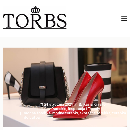
21 stycznia 2021
Kasia Kraśko
Damskie
,
Inspiracja i Trendy
modna torebka
,
modne torebki
,
skórzana torebka
,
torebka
do butów